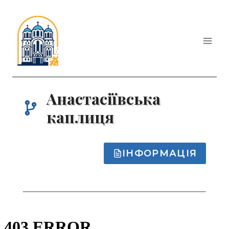
Перейти
до
вмісту
Анастасіївська
каплиця
ІНФОРМАЦІЯ