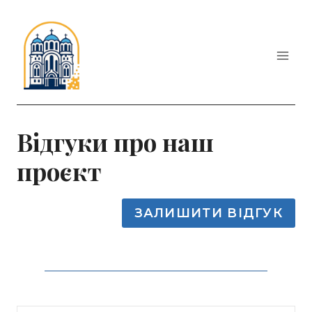
Перейти
до
вмісту
Відгуки про наш
проєкт
ЗАЛИШИТИ ВІДГУК